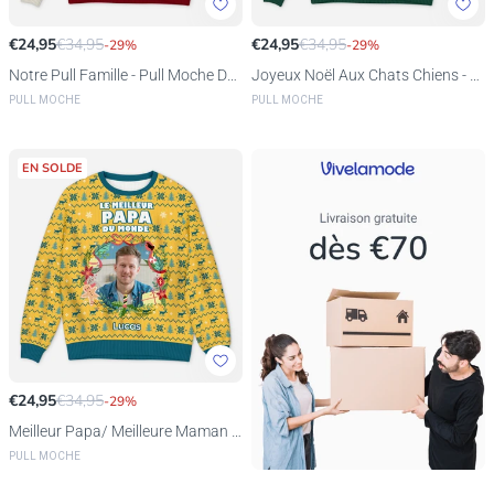
Notre Pull Famille - Pull Moche De
Joyeux Noël Aux Chats Chiens - P
Noël Personnalisé Avec Photo
ull Moche Personnalisé Avec Phot
PULL MOCHE
PULL MOCHE
o
EN SOLDE
Meilleur Papa/ Meilleure Maman D
u Monde - Pull Moche De Noël Per
PULL MOCHE
sonnalisé Avec Photo