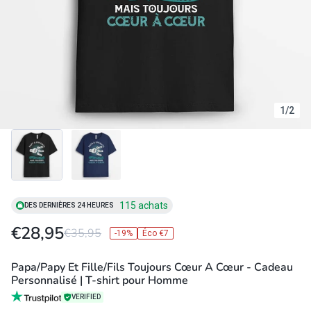
1
/
2
115 achats
DES DERNIÈRES 24 HEURES
€28,95
€35,95
-19%
Éco €7
Papa/Papy Et Fille/Fils Toujours Cœur A Cœur - Cadeau
Personnalisé | T-shirt pour Homme
VERIFIED