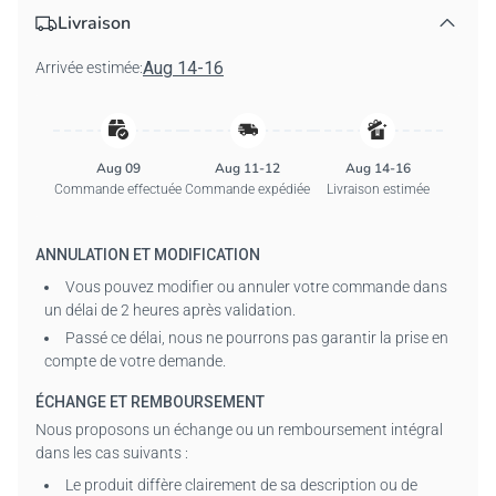
Matière : T-shirts : 100 % coton pré-rétréci (Gris sport : 90 %
Livraison
coton, 10 % polyester).
Sweats à capuche :
50 % coton, 50 %
polyester.
Sweat-shirts :
50 % coton pré-rétréci, 50 %
Aug 14-16
Arrivée estimée:
polyester.
T-shirts manches longues :
100 % coton premium
(Gris sport : 90 % coton, 10 % polyester).
Coupe : Coupe classique Regular Fit, idéale pour un usage
quotidien.
Aug 09
Aug 11-12
Aug 14-16
Poids du tissu : Tissu de poids moyen confortable –
Commande effectuée
Commande expédiée
Livraison estimée
convient à tous les genres.
Tailles : S à 5XL (unisexe).
ANNULATION ET MODIFICATION
Emballage : 1 vêtement au choix.
Vous pouvez modifier ou annuler votre commande dans
Remarque :
Les couleurs sur l’image de prévisualisation
un délai de 2 heures après validation.
peuvent légèrement différer du produit réel en raison des
Passé ce délai, nous ne pourrons pas garantir la prise en
conditions d’éclairage ou des réglages d’affichage.
compte de votre demande.
Personnalisation :
ÉCHANGE ET REMBOURSEMENT
Veuillez remplir tous les champs requis et vérifier
Nous proposons un échange ou un remboursement intégral
soigneusement l’orthographe avant l’achat.
dans les cas suivants :
Utilisez uniquement des signes de ponctuation standard
Le produit diffère clairement de sa description ou de
(pas de caractères spéciaux).