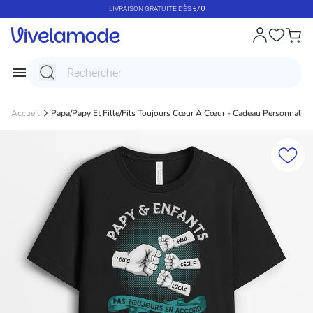
Passer au contenu
LIVRAISON GRATUITE DÈS
€70
Accueil
Papa/Papy Et Fille/Fils Toujours Cœur A Cœur - Cadeau Personnalisé