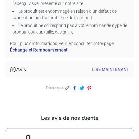
l’aperçu visuel présenté sur notre site.
Utilisez la fonction d’aperçu pour visualiser votre design
Le produit est endommagé en raison d’un défaut de
personnalisé avant de finaliser la commande.
fabrication ou d’un problème de transport.
Instructions d’entretien :
Le produit ne correspond pas à votre commande (type de
produit, couleur, taille, design…).
Laver à l’eau froide avec des couleurs similaires.
Ne pas utiliser d’eau de Javel ni sécher au sèche-linge.
Pour plus d'informations, veuillez consulter notre page
Repasser à basse température si nécessaire.
Échange et Remboursement
Pourquoi choisir nos produits ?
Avis
LIRE MAINTENANT
Confort de qualité : Notre tissu de poids moyen assure un
confort optimal – idéal pour un usage quotidien, au bureau, à
la maison ou en déplacement.
Partager
Durable & facile d’entretien : Lavable en machine et
résistant – pour un style de vie sans tracas.
Entièrement personnalisable : Que ce soit un prénom, une
citation ou un design – transformez votre vêtement en un
Les avis de nos clients
cadeau unique ou une pièce favorite.
0