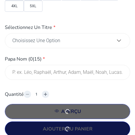
4XL
5XL
Sélectionnez Un Titre
*
Papa Nom
(0|15)
*
Quantité
APERÇU
AJOUTER AU PANIER